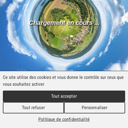
Panorama de la Commune
Découvrez le Plateau de Diesse depuis les
airs !
Voir le panorama
Ce site utilise des cookies et vous donne le contrôle sur ceux que
vous souhaitez activer
Tout accepter
La Commune du Plateau de Diesse a le plaisir
Tout refuser
Personnaliser
d’annoncer l’obtention du label
Commune en
Santé
pour la période 2026–2030.
Politique de confidentialité