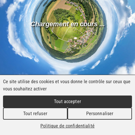
Panorama de la Commune
Découvrez le Plateau de Diesse depuis les
airs !
Voir le panorama
Ce site utilise des cookies et vous donne le contrôle sur ceux que
vous souhaitez activer
Tout accepter
Métairie de Grande Maison
Tout refuser
Personnaliser
Le Fornel 1, 2517 Diesse (Alt. 1284 m.)
Politique de confidentialité