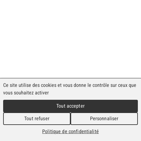
Panorama de la Commune
Découvrez le Plateau de Diesse depuis les
airs !
Voir le panorama
Ce site utilise des cookies et vous donne le contrôle sur ceux que
vous souhaitez activer
Tennis de Prêles – Petit
Tout accepter
local annexe
Tout refuser
Personnaliser
17.06.2026
Politique de confidentialité